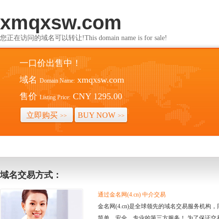
xmqxsw.com
您正在访问的域名可以转让!This domain name is for sale!
一口价出售中！
域名
xmqxsw.com
Domain Name:
售价
CNY 1295.00
Listing Price:
立即购买
BUY NOW
>>
>>
域名交易方式：
通过金名网(4.cn) 中介交易
金名网(4.cn)是全球领先的域名交易服务机
简单、安全、专业的第三方服务！ 为了保证交