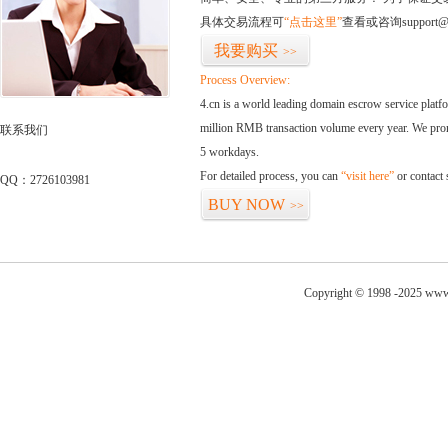
具体交易流程可
“点击这里”
查看或咨询support@
我要购买
>>
Process Overview:
4.cn is a world leading domain escrow service plat
million RMB transaction volume every year. We promi
联系我们
5 workdays.
For detailed process, you can
“visit here”
or contact
QQ：2726103981
BUY NOW
>>
Copyright © 1998 -2025 www